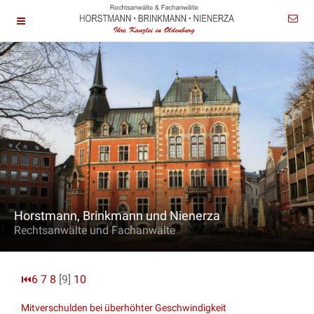
Horstmann, Brinkmann und Nienerza
Rechtsanwälte und Fachanwälte
⏮
6
7
8
[9]
10
Mitverschulden bei überhöhter Geschwindigkeit